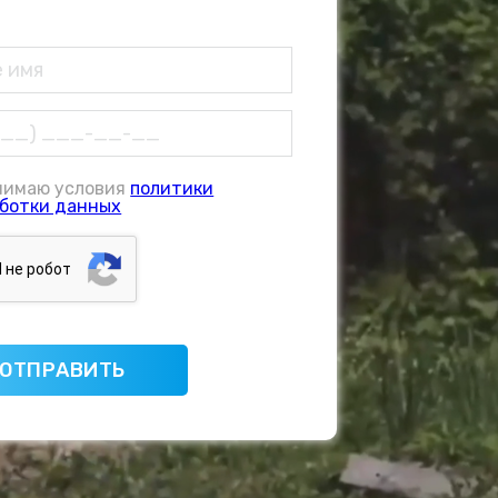
нимаю условия
политики
ботки данных
Я нe poбoт