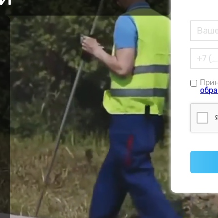
При
обра
е