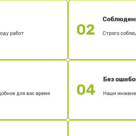
Соблюден
02
ходу работ
Строго соблю
Без ошибо
04
добное для вас время
Наши инженер