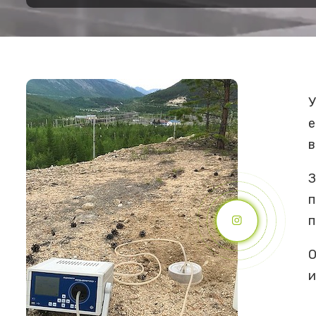
У
е
в
З
п
п
О
и